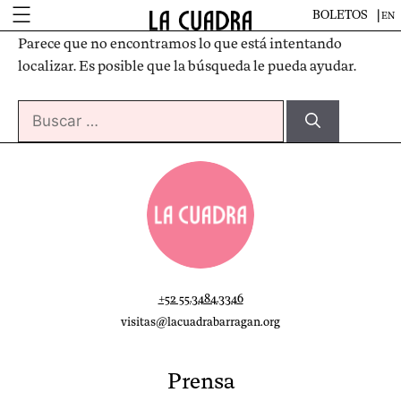
Saltar
BOLETOS
EN
al
Parece que no encontramos lo que está intentando
contenido
localizar. Es posible que la búsqueda le pueda ayudar.
Buscar:
+52 55.3484.3346
visitas@lacuadrabarragan.org
Prensa